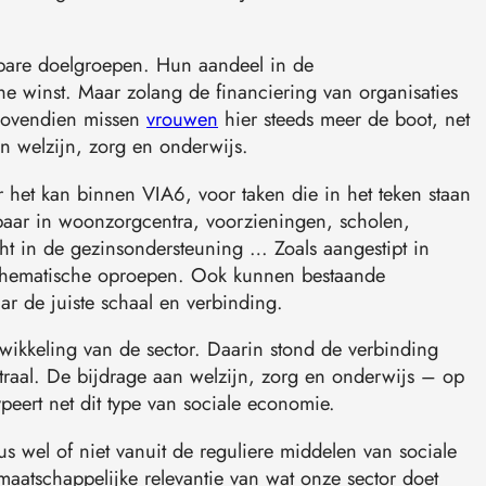
bare doelgroepen. Hun aandeel in de
 winst. Maar zolang de financiering van organisaties
 Bovendien missen
vrouwen
hier steeds meer de boot, net
n welzijn, zorg en onderwijs.
 het kan binnen VIA6, voor taken die in het teken staan
kbaar in woonzorgcentra, voorzieningen, scholen,
cht in de gezinsondersteuning … Zoals aangestipt in
a thematische oproepen. Ook kunnen bestaande
ar de juiste schaal en verbinding.
ntwikkeling van de sector. Daarin stond de verbinding
traal. De bijdrage aan welzijn, zorg en onderwijs – op
ypeert net dit type van sociale economie.
us wel of niet vanuit de reguliere middelen van sociale
aatschappelijke relevantie van wat onze sector doet